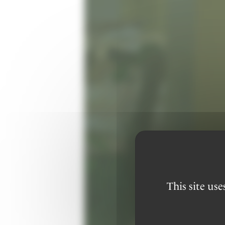
This site us