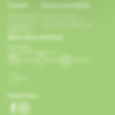
Contact
Horaires secrétariat
Association GRAINE
Du lundi au vendredi
7 rue du Rempart
de 9h à 12h et de 14h à 17h
67500 Haguenau
sauf mercredi après-midi fermé
03 88 73 91 05
Réservation restaurant
09 81 72 91 91
associationgraine@gmail.com
Restaurant
Activités
Événements
Salles
Suivez-nous