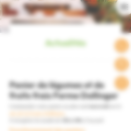
Cookies management panel
Actualités
Panier de légumes et de
fruits frais Ferme Dollinger
Commandez votre panier au plus tard
mercredi
sur le
site de la Ferme Dollinger.
À récupérer les jeudis de
15h à 19h
à l'accueil
Fonctionnement des paniers