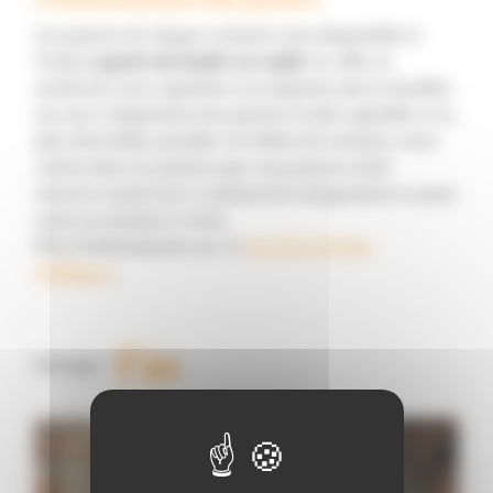
Les paniers de chaque semaine sont disponibles à
l'achat
à partir du lundi vers midi
. En effet, le
weekend, nous regardons nos légumes pour travailler
sur une composition des paniers la plus agréable et la
plus diversifiée possible. En début de semaine, nous
créons donc les paniers que vous pouvez alors
réserver à partir de ce moment-là uniquement et pour
toute la semaine à venir.
Plus d'informations sur le
site de la Ferme
Dollinger.
Partager :