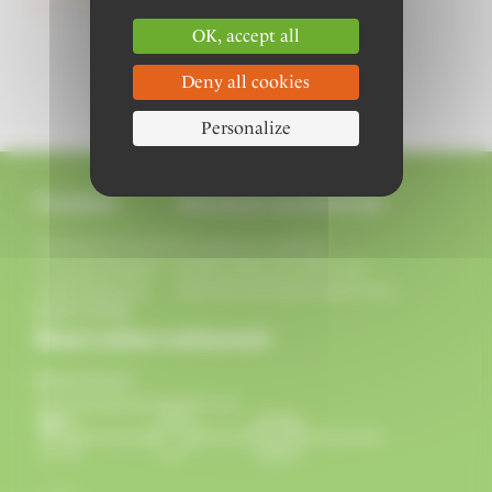
OK, accept all
Deny all cookies
Personalize
Contact
Horaires secrétariat
Association GRAINE
Du lundi au vendredi
7 rue du Rempart
de 9h à 12h et de 14h à 17h
67500 Haguenau
sauf mercredi après-midi fermé
03 88 73 91 05
Réservation restaurant
09 81 72 91 91
associationgraine@gmail.com
Restaurant
Activités
Événements