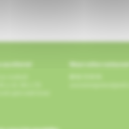
 secrétariat
Réservation restauran
 au vendredi
09 81 72 91 91
2h et de 14h à 17h
associationgraine@gmail
redi après-midi fermé