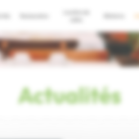
Location de
vités
Restauration
Billeterie
Ac
salles
Actualités