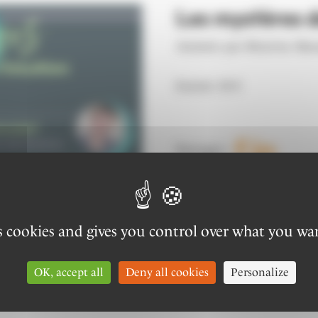
Les mystères de
Animée par Béatrice Rou
Entrée 10 €
Partager :
es cookies and gives you control over what you wan
OK, accept all
Deny all cookies
Personalize