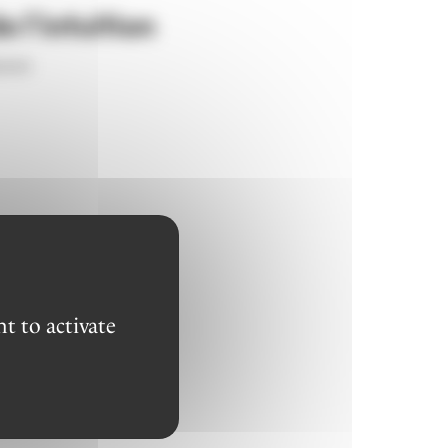
 l'intuition
sset
t to activate