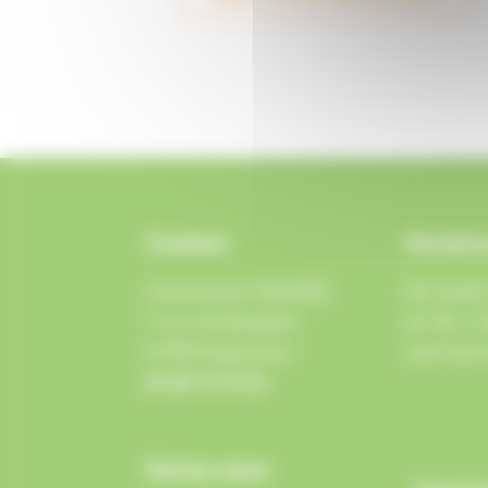
Contact
Horaires
Association GRAINE
Du lundi
7 rue du Rempart
de 9h à 1
67500 Haguenau
sauf merc
03 88 73 91 05
Suivez-nous