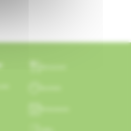
t
Restaurant
.com
Activités
Événements
Salles